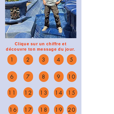
Clique sur un chiffre et
découvre ton message du jour.
1
2
3
4
5
6
7
8
9
10
11
12
13
14
15
16
17
18
19
20