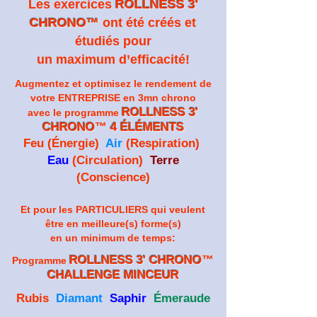
Les exercices
ROLLNESS 3'
CHRONO™️
ont été créés et
étudiés pour
un maximum d’efficacité!
Augmentez et optimisez le rendement de
votre ENTREPRISE en 3mn chrono
ROLLNESS 3'
avec le programme
CHRONO
™️
4 ÉLÉMENTS
Feu (Énergie)
Air
(Respiration)
Eau
(Circulation)
Terre
(Conscience)
Et pour les PARTICULIERS qui veulent
être en meilleure(s) forme(s)
en un minimum de temps:
ROLLNESS 3' CHRONO
™️
Programme
CHALLENGE MINCEUR
Rubis
Diamant
Saphir
Émeraude