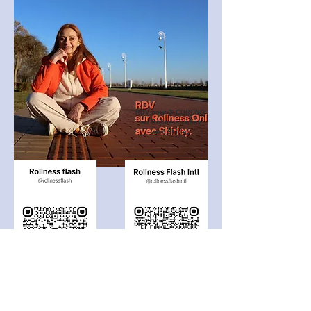
RDV pour 3' CHRONO
sur Rollness online
avec Shirley
Shirley MARCUS