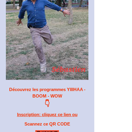
Découvrez les programmes YIIIHAA -
BOOM - WOW
👇
Inscription: cliquez ce lien ou
Scannez ce QR CODE